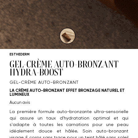
ESTHEDERM
GEL-CRÈME AUTO-BRONZANT
HYDRA-BOOST
GEL-CRÈME AUTO-BRONZANT
LA CRÈME AUTO-BRONZANT EFFET BRONZAGE NATUREL ET
LUMINEUX
Aucun avis
La première formule auto-bronzante ultra-sensorielle
qui assure un taux d'hydratation optimal et qui
s'adapte à toutes les carnations pour une peau
idéalement douce et hâlée. Soin auto-bronzant
visage & corps sans trace pour un teint hâlé sans soleil