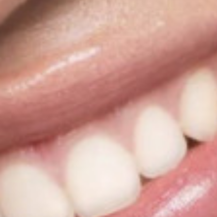
HISTOIRE
SHOP
SE CONNECTER
RENDEZ-VOUS
PRESTATIONS
FORMATIONS
CONNEXION
Créer un compte
Mot de passe oublié ?
MAISON PRIVÉE
ACTUALITÉS